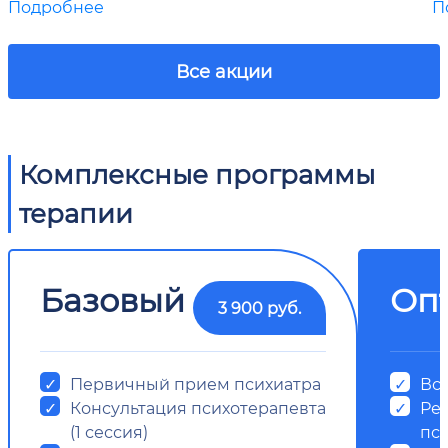
Подробнее
П
Все акции
Комплексные программы
терапии
Базовый
Оп
3 900 руб.
Первичный прием психиатра
Все
Консультация психотерапевта
Ре
(1 сессия)
пс