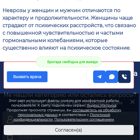
Неврозы у женщин и мужчин отличаются по
характеру и продолжительности. Женщины чаще
страдают от психических расстройств, что связано
с повышенной чувствительностью и частыми
гормональными колебаниями, которые
существенно влияют на психическое состояние
.
Бригада свободна для выезда
Получите консультацию специалиста
Вызвать врача
бесплатно
Не нашли категорию или остались вопросы?
Этот сайт использует файлы cookies для комфортной работы
Оставьте заявку и мы поможем вам
пользователя. К сайту подключен сервис
Яндекс.Метрика
.
Продолжая просмотр страницы, вы
соглашаетесь на обработку
персональных данных
в соответствии с
Политикой
конфиденциальности
,
Пользовательским соглашением
.
Согласен(а)