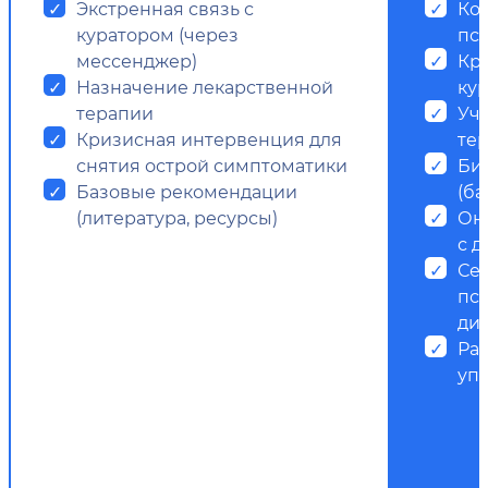
Экстренная связь с
Ко
куратором (через
пси
мессенджер)
Кр
Назначение лекарственной
ку
терапии
Уч
Кризисная интервенция для
те
снятия острой симптоматики
Би
Базовые рекомендации
(ба
(литература, ресурсы)
Он
с д
Се
пс
ди
Ра
уп