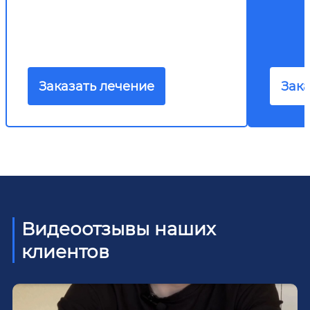
Заказать лечение
Зака
Видеоотзывы наших
клиентов