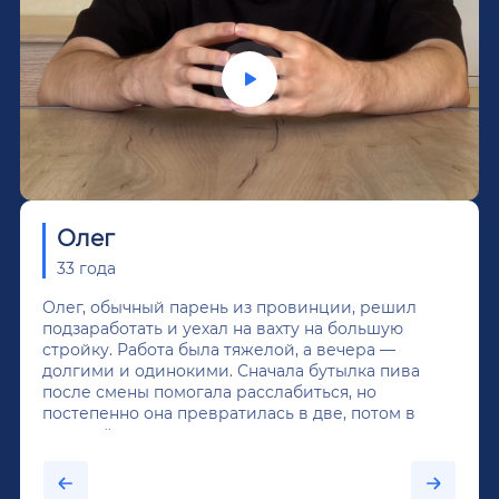
Олег
33 года
Олег, обычный парень из провинции, решил
подзаработать и уехал на вахту на большую
стройку. Работа была тяжелой, а вечера —
долгими и одинокими. Сначала бутылка пива
после смены помогала расслабиться, но
постепенно она превратилась в две, потом в
крепкий алкоголь, и вот он уже пил почти
каждый день...После дектоксикации организма
было назначено кодирование по методу
Довженко.