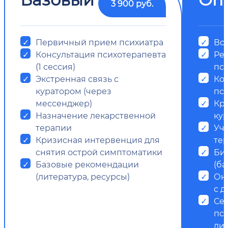
3 900 руб.
Первичный прием психиатра
Все
Консультация психотерапевта
Ре
(1 сессия)
пс
Экстренная связь с
Ко
куратором (через
пси
мессенджер)
Кр
Назначение лекарственной
ку
терапии
Уч
Кризисная интервенция для
те
снятия острой симптоматики
Би
Базовые рекомендации
(ба
(литература, ресурсы)
Он
с д
Се
пс
ди