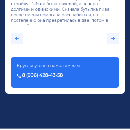
стройку. Работа была тяжелой, а вечера —
долгими и одинокими. Сначала бутылка пива
после смены помогала расслабиться, но
постепенно она превратилась в две, потом в
крепкий алкоголь, и вот он уже пил почти
каждый день...После дектоксикации организма
было назначено кодирование по методу
Довженко.
Круглосуточно поможем вам
8 (906) 428-43-58