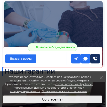
Бригада свободна для выезда
Вызвать врача
Наши гарантии
Этот сайт использует файлы cookies для комфортной работы
пользователя. К сайту подключен сервис
Яндекс.Метрика
.
Продолжая просмотр страницы, вы
соглашаетесь на обработку
персональных данных
в соответствии с
Политикой
конфиденциальности
,
Пользовательским соглашением
.
Согласен(а)