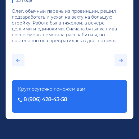
33 года
Олег, обычный парень из провинции, решил
подзаработать и уехал на вахту на большую
стройку. Работа была тяжелой, а вечера —
долгими и одинокими. Сначала бутылка пива
после смены помогала расслабиться, но
постепенно она превратилась в две, потом в
крепкий алкоголь, и вот он уже пил почти
каждый день...После дектоксикации организма
было назначено кодирование по методу
Довженко.
Круглосуточно поможем вам
8 (906) 428-43-58