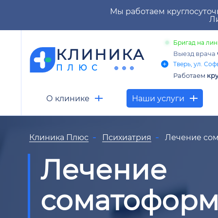
Мы работаем круглосуточ
Ли
Бригад на лин
КЛИНИКА
Выезд врача
Тверь, ул. Соф
ПЛЮС
Работаем
кру
О клинике
Наши услуги
Клиника Плюс
Психиатрия
Лечение сом
Лечение
соматоформ