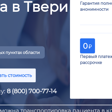
а в Твери
Гарантия полн
анонимности
х пунктах области
Первый плате
рассрочке
ать стоимость
у:
8 (800) 700-77-14
можна транспортировка пациента в кл