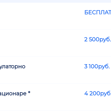
БЕСПЛА
2 500
руб.
улаторно
3 100
руб.
ационаре *
4 200
руб