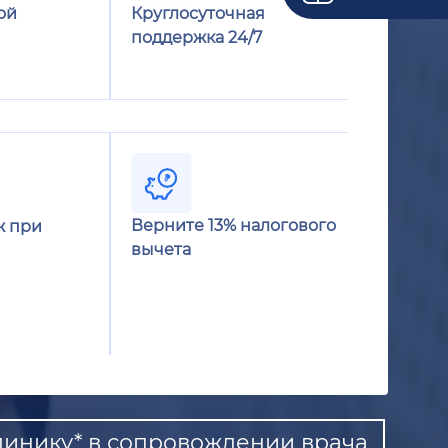
ой
Круглосуточная
поддержка 24/7
Верните 13% налогового
ж при
вычета
инику* в сопровождении врача.