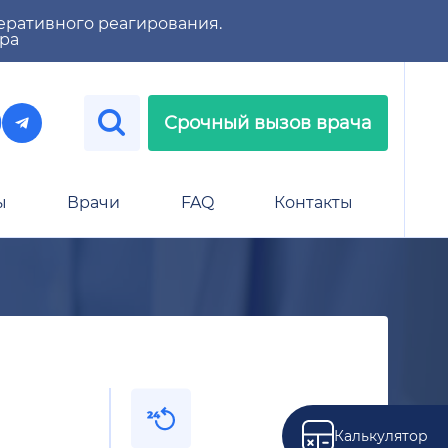
еративного реагирования.
тра
Срочный вызов врача
ы
Врачи
FAQ
Контакты
Калькулятор