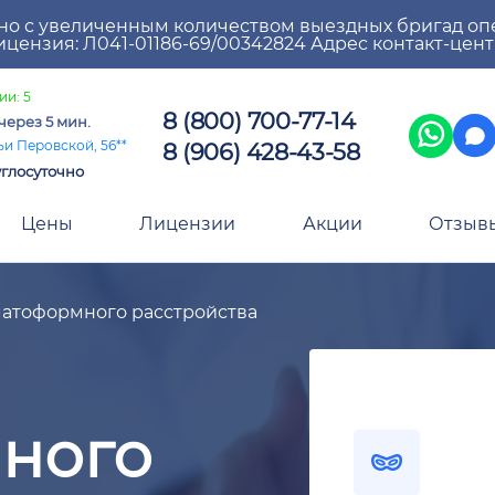
но с увеличенным количеством выездных бригад оп
цензия: Л041-01186-69/00342824 Адрес контакт-цен
ии: 5
8 (800) 700-77-14
через 5 мин.
8 (906) 428-43-58
ьи Перовской, 56**
глосуточно
Цены
Лицензии
Акции
Отзыв
атоформного расстройства
ного