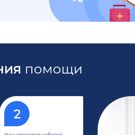
ния
помощи
Наш оператор соберет