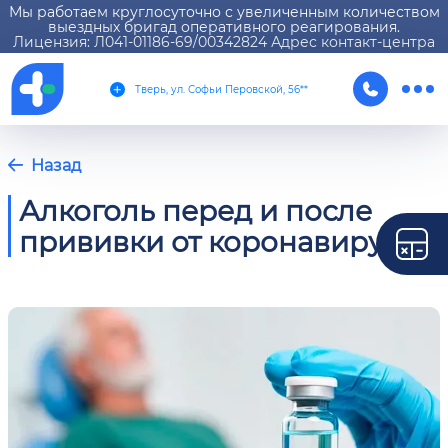
Мы работаем круглосуточно с увеличенным количеством
выездных бригад оперативного реагирования.
Лицензия: Л041-01186-69/00342824 Адрес контакт-центра
Тверь, ул. Софьи Перовской, 56**
Назад
Алкоголь перед и после
прививки от коронавируса