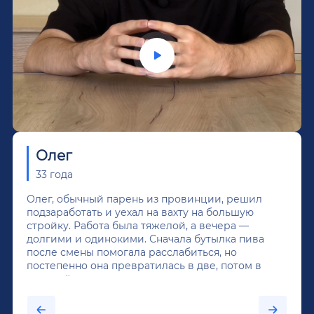
Олег
33 года
Олег, обычный парень из провинции, решил
подзаработать и уехал на вахту на большую
стройку. Работа была тяжелой, а вечера —
долгими и одинокими. Сначала бутылка пива
после смены помогала расслабиться, но
постепенно она превратилась в две, потом в
крепкий алкоголь, и вот он уже пил почти
каждый день...После дектоксикации организма
было назначено кодирование по методу